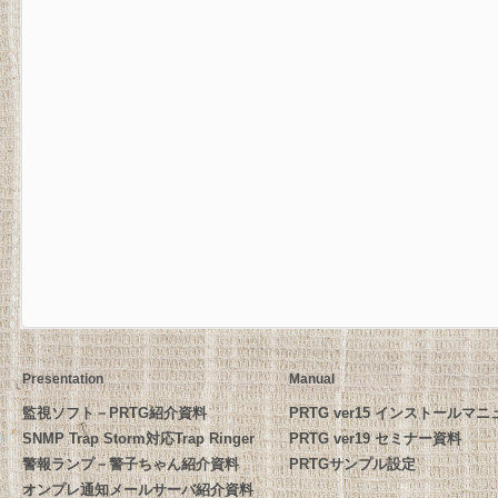
Presentation
Manual
監視ソフト－PRTG紹介資料
PRTG ver15 インストールマ
SNMP Trap Storm対応Trap Ringer
PRTG ver19 セミナー資料
警報ランプ－警子ちゃん紹介資料
PRTGサンプル設定
オンプレ通知メールサーバ紹介資料