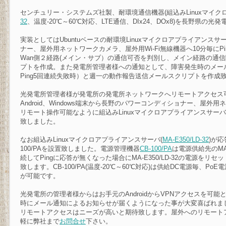
センチュリー・システムズ社製、耐環境通信機器(組込みLinuxマイ
32
、温度-20℃～60℃対応、LTE通信、DIx24、DOx8)を長野県の
実装としてはUbuntuベースの耐環境Linuxマイクロアプライアン
ナー、屋外用ネットワークカメラ、屋外用Wi-Fi無線機器へ10分毎に
Wan側２経路(メイン・サブ）の通信可否を判別し、メイン経路の通
プトを作成。また発電所管理者様への通知として、障害発生時のメール送
Ping5回連続失敗時）と週一の動作報告送信メールスクリプトを作成
光発電所管理者様が発電所の発電所ネットワークへリモートアクセス
Android、Windows端末から長野のパワーコンディショナー、屋外用
リモート操作可能なように組込みLinuxマイクロアプライアンスサー
致しました。
なお組込みLinuxマイクロアプライアンスサーバ(
MA-E350/LD-32
)が
100/PAを設置致しました。電源管理機器
CB-100/PA
は電源供給先のMA-
続してPingに応答が無くなった場合にMA-E350/LD-32の電源をリセット
致します。CB-100/PA(温度-20℃～60℃対応)は供給DC電源毎、
が可能です。
光発電所の管理者様からはお手元のAndroidからVPNアクセスを可
時にメール通知によるお知らせが届くようになった事が大変喜ばれまし
リモートアクセスはニーズが高いと期待致します。屋外へのリモート
軽に弊社まで
お問合せ
下さい。