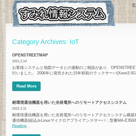
監
Category Archives:
IoT
OPENSTREETMAP
2021.2.14
お客様システムと地図データとの連動のご相談があり、OPENSTRE
行いました。 2006年に発売された15年程前のラックサーバ(Xeon3.0Ghz 
Read More
耐環境通信機器を用いた光発電所へのリモートアクセスシステム
2021.2.11
耐環境通信機器を用いた光発電所へのリモートアクセスシステム構築
通信機器(組込みLinuxマイクロアプライアンスサーバ：型番MA-E350/L
Reading
...